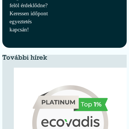
felöl érdeklődne?
Keressen időpont
egyeztetés
kapcsán!
További hírek