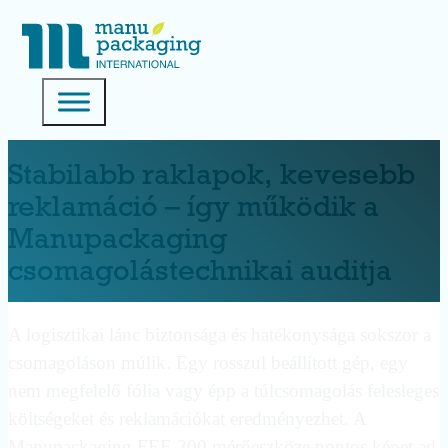
Stabilabb raklapok, kevesebb
reklamáció – így működik a
Manupackaging
csomagolástechnikai auditja
A logisztikai lánc biztonsága és hatékonysága sokszor a
csomagoláson múlik. Egy rosszul beállított gép, egy
nem megfelelő fólia vagy épp a túlcsomagolás felesleges
költségeket és reklamációkat eredményezhet. A
Manupackaging FEF-200 mérőeszköze pontos képet ad