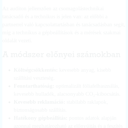
Az auditon jellemzően az csomagolástechnikai
tanácsadó és a technikus is jelen van: az előbbi a
partnerrel való kapcsolattartásban és tanácsadásban segít,
míg a technikus a gépbeállítások és a mérések szakmai
oldalát vezeti.
A módszer előnyei számokban
Költségcsökkentés:
kevesebb anyag, kisebb
szállítási veszteség.
Fenntarthatóság:
optimalizált fóliafelhasználás,
kevesebb hulladék, alacsonyabb CO₂-kibocsátás.
Kevesebb reklamáció:
stabilabb raklapok,
biztonságosabb szállítás.
Hatékony gépbeállítás:
pontos adatok alapján
azonnal meghatározható az előnyújtás és a feszítés