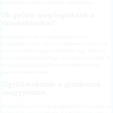
reklamációk számát is jelentősen csökkenthetik.
Mi győzte meg leginkább a
döntéshozókat?
A legerősebb érvek a költségcsökkentés és a
megtakarítás voltak. Egy jól megválasztott fóliával éves
szinten hatalmas összegek takaríthatók meg. Ráadásul
nemcsak kevesebb fólia fogy, de a tartóerő is erősebb. A
reklamációkból fakadó közvetett költségek szintén
jelentősen mérséklődnek.
Ügyfélreakciók: a grafikonok
meggyőznek
Az ügyfelek szerint az egyik legnagyobb előny, hogy az