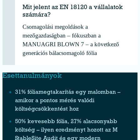
Mit jelent az EN 18120 a vállalatok
számára?
Csomagolási megoldások a
mezőgazdaságban – fókuszban a
MANUAGRI BLOWN 7 – a következő
generációs bálacsomagoló fólia
Esettanulmányok
31% fóliamegtakarítás egy malomban –
amikor a pontos mérés valódi
költségcsökkentést hoz
50% kevesebb fólia, 27% alacsonyabb
költség – ilyen eredményt hozott az M
StableSite Audit és egy modern