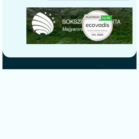
© 2018 Manupackaging.hu © 2023 Minden jog fenntartva