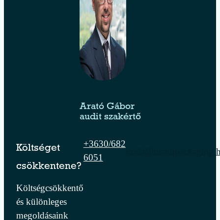
Arató Gábor
audit szakértő
+3630/682
Költséget
iroda@manupackaging.
6051
csökkentene?
Költségcsökkentő
és különleges
megoldásaink