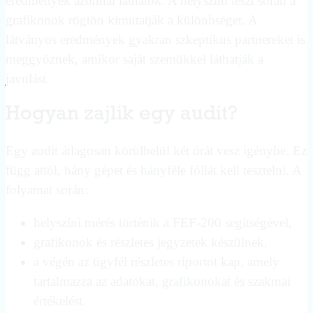
eredmények azonnal láthatók. A helyszíni teszt során a
grafikonok rögtön kimutatják a különbséget. A
látványos eredmények gyakran szkeptikus partnereket is
meggyőznek, amikor saját szemükkel láthatják a
javulást.
Hogyan zajlik egy audit?
Egy audit átlagosan körülbelül két órát vesz igénybe. Ez
függ attól, hány gépet és hányféle fóliát kell tesztelni. A
folyamat során:
helyszíni mérés történik a FEF-200 segítségével,
grafikonok és részletes jegyzetek készülnek,
a végén az ügyfél részletes riportot kap, amely
tartalmazza az adatokat, grafikonokat és szakmai
értékelést.