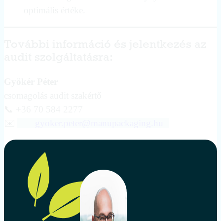
optimális értéke.
További információ és jelentkezés az
audit szolgáltatásra:
Gyökér Péter
csomagolás audit szakértő
📞 +36 70 584 2277
✉️
gyoker.peter@manupackaging.hu