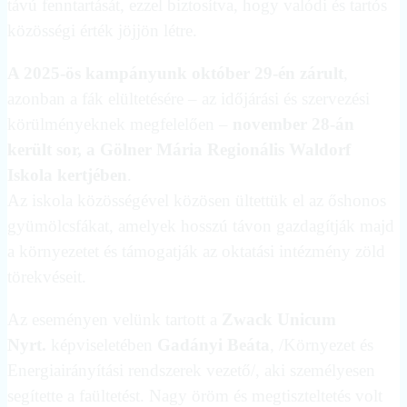
távú fenntartását, ezzel biztosítva, hogy valódi és tartós
közösségi érték jöjjön létre.
A 2025-ös kampányunk október 29-én zárult
,
azonban a fák elültetésére – az időjárási és szervezési
körülményeknek megfelelően –
november 28-án
került sor, a Gölner Mária Regionális Waldorf
Iskola kertjében
.
Az iskola közösségével közösen ültettük el az őshonos
gyümölcsfákat, amelyek hosszú távon gazdagítják majd
a környezetet és támogatják az oktatási intézmény zöld
törekvéseit.
Az eseményen velünk tartott a
Zwack Unicum
Nyrt.
képviseletében
Gadányi Beáta
, /Környezet és
Energiairányítási rendszerek vezető/, aki személyesen
segítette a faültetést. Nagy öröm és megtiszteltetés volt