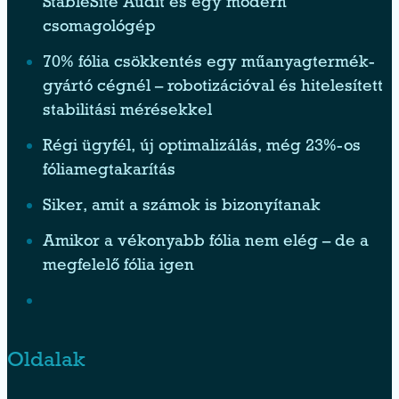
StableSite Audit és egy modern
csomagológép
70% fólia csökkentés egy műanyagtermék-
gyártó cégnél – robotizációval és hitelesített
stabilitási mérésekkel
Régi ügyfél, új optimalizálás, még 23%-os
fóliamegtakarítás
Siker, amit a számok is bizonyítanak
Amikor a vékonyabb fólia nem elég – de a
megfelelő fólia igen
Oldalak