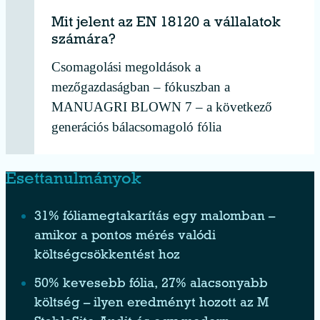
Mit jelent az EN 18120 a vállalatok
számára?
Csomagolási megoldások a
mezőgazdaságban – fókuszban a
MANUAGRI BLOWN 7 – a következő
generációs bálacsomagoló fólia
Esettanulmányok
31% fóliamegtakarítás egy malomban –
amikor a pontos mérés valódi
költségcsökkentést hoz
50% kevesebb fólia, 27% alacsonyabb
költség – ilyen eredményt hozott az M