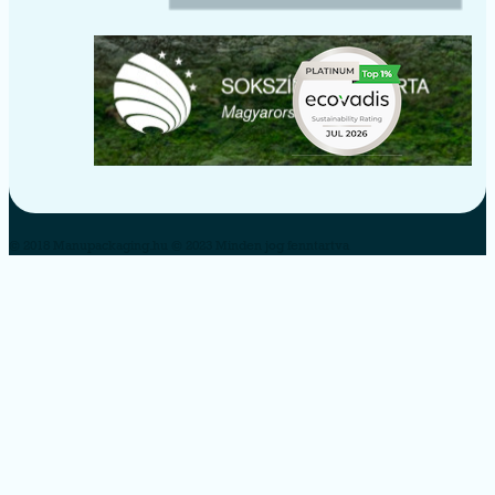
© 2018 Manupackaging.hu © 2023 Minden jog fenntartva