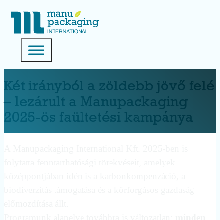
Két irányból a zöldebb jövő felé
– lezárult a Manupackaging
2025-ös faültetési kampánya
A Manupackaging International Kft. 2025-ben is
folytatta fenntarthatósági törekvéseit, amelyek
középpontjában idén is a karbonkompenzáció, a
biodiverzitás támogatása és a körforgásos gazdaság
előmozdítása állt.
Programunk alapelve továbbra is változatlan:
minden