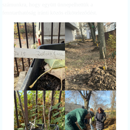
számunkra, hogy együtt ünnepelhettük a
fenntarthatóság iránti közös elköteleződést.