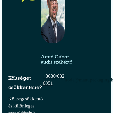
Arató Gábor
audit szakértő
+3630/682
Költséget
iroda@manupackaging.
6051
csökkentene?
Költségcsökkentő
és különleges
megoldásaink