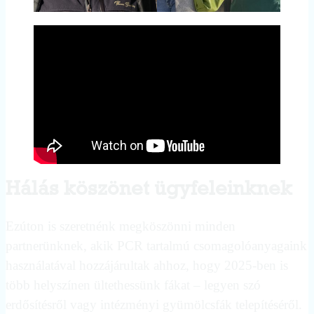
Hálás köszönet ügyfeleinknek
Ezúton is szeretnénk megköszönni minden
partnerünknek, akik PCR tartalmú csomagolóanyagaink
használatával hozzájárultak ahhoz, hogy 2025-ben is
több helyszínen ültethessünk fákat – legyen szó
erdősítésről vagy intézményi gyümölcsfák telepítéséről.