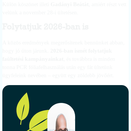
Külön köszönet illeti
Gadányi Beátát
, amiért részt vett
velünk a november 28-i ültetésen.
Folytatjuk 2026-ban is
A közös eredmények megerősítenek bennünket abban,
hogy jó úton járunk.
2026-ban ismét folytatjuk
faültetési kampányainkat
, és továbbra is minden
tonna PCR fóliafelhasználás után egy fát ültetünk
ügyfeleink nevében – együtt egy zöldebb jövőért.