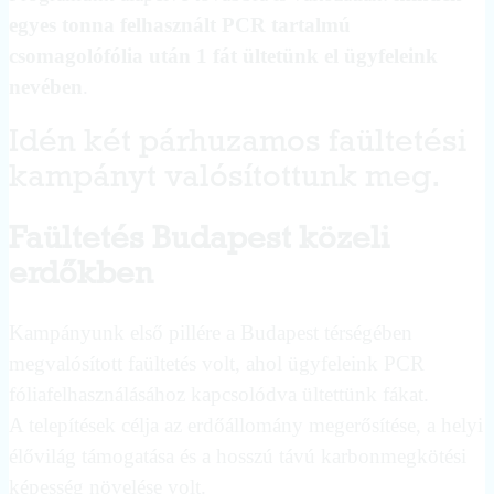
egyes tonna felhasznált PCR tartalmú
csomagolófólia után 1 fát ültetünk el ügyfeleink
nevében
.
Idén két párhuzamos faültetési
kampányt valósítottunk meg.
Faültetés Budapest közeli
erdőkben
Kampányunk első pillére a Budapest térségében
megvalósított faültetés volt, ahol ügyfeleink PCR
fóliafelhasználásához kapcsolódva ültettünk fákat.
A telepítések célja az erdőállomány megerősítése, a helyi
élővilág támogatása és a hosszú távú karbonmegkötési
képesség növelése volt.