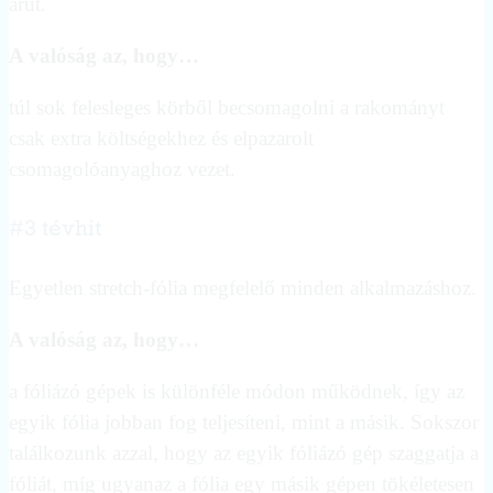
árut.
A valóság az, hogy…
túl sok felesleges körből becsomagolni a rakományt
csak extra költségekhez és elpazarolt
csomagolóanyaghoz vezet.
#3 tévhit
Egyetlen stretch-fólia megfelelő minden alkalmazáshoz.
A valóság az, hogy…
a fóliázó gépek is különféle módon működnek, így az
egyik fólia jobban fog teljesíteni, mint a másik. Sokszor
találkozunk azzal, hogy az egyik fóliázó gép szaggatja a
fóliát, míg ugyanaz a fólia egy másik gépen tökéletesen