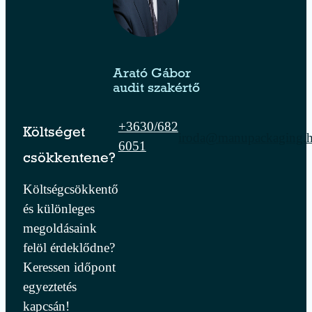
Arató Gábor
audit szakértő
+3630/682
Költséget
iroda@manupackaging.
6051
csökkentene?
Költségcsökkentő
és különleges
megoldásaink
felöl érdeklődne?
Keressen időpont
egyeztetés
kapcsán!