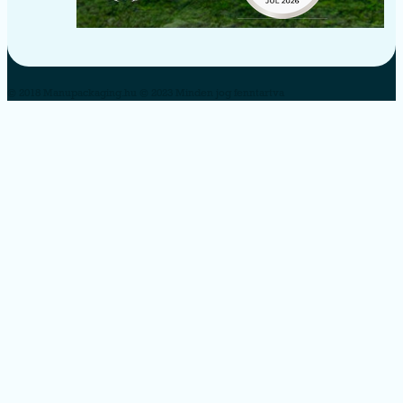
© 2018 Manupackaging.hu © 2023 Minden jog fenntartva