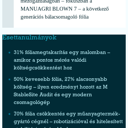
mezőgazdaságban – fókuszban a
MANUAGRI BLOWN 7 – a következő
generációs bálacsomagoló fólia
Esettanulmányok
31% fóliamegtakarítás egy malomban –
amikor a pontos mérés valódi
költségcsökkentést hoz
50% kevesebb fólia, 27% alacsonyabb
költség – ilyen eredményt hozott az M
StableSite Audit és egy modern
csomagológép
70% fólia csökkentés egy műanyagtermék-
gyártó cégnél – robotizációval és hitelesített