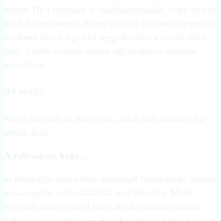
teljesít. De a termékek is meghatározhatják, hogy milyen
fóliát használhatunk, hiszen például törékeny, nyomásra
érzékeny árunál úgy kell megválasztani a stretch-fóliát,
hogy kisebb nyomás mellett ugyanakkora tartóerőt
biztosítson.
#4 tévhit
Minél nagyobb az előnyújtás, annál jobb minőségű a
stretch-fólia.
A valóság az, hogy…
az előnyújtás nem a fólia minőségét befolyásolja, hanem
a csomagolás racionalizálását teszi lehetővé. Minél
nagyobb előnyújtású a fólia, annál gazdaságosabban
tudunk csomagolni vele. Azonban fontos tudni, hogy a