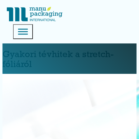
Gyakori tévhitek a stretch-
fóliáról