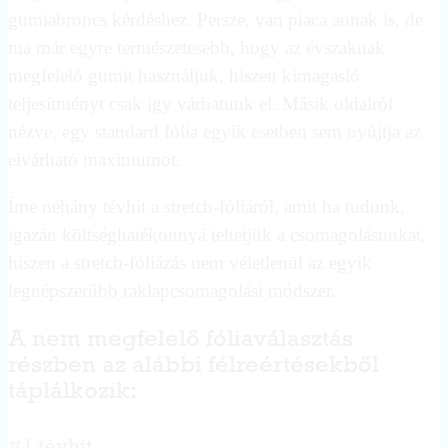
gumiabroncs kérdéshez. Persze, van piaca annak is, de
ma már egyre természetesebb, hogy az évszaknak
megfelelő gumit használjuk, hiszen kimagasló
teljesítményt csak így várhatunk el. Másik oldalról
nézve, egy standard fólia egyik esetben sem nyújtja az
elvárható maximumot.
Íme néhány tévhit a stretch-fóliáról, amit ha tudunk,
igazán költséghatékonnyá tehetjük a csomagolásunkat,
hiszen a stretch-fóliázás nem véletlenül az egyik
legnépszerűbb raklapcsomagolási módszer.
A nem megfelelő fóliaválasztás
részben az alábbi félreértésekből
táplálkozik: