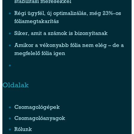
stabilitási mérésekkel
Régi ügyfél, új optimalizálás, még 23%-os
fóliamegtakarítás
Siker, amit a számok is bizonyítanak
Amikor a vékonyabb fólia nem elég – de a
megfelelő fólia igen
Oldalak
Csomagológépek
Csomagolóanyagok
Rólunk