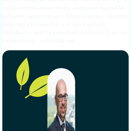
valódi eredményekhez minden szempontot figyelembe
kell venni, ugyanis ahogy a fóliázó gépekhez választunk
fóliát, úgy a termékekhez is. A nem megfelelő
fóliaválasztás nem fog kiemelkedő eredményt hozni, így
a végeredmény csalódottság lesz.