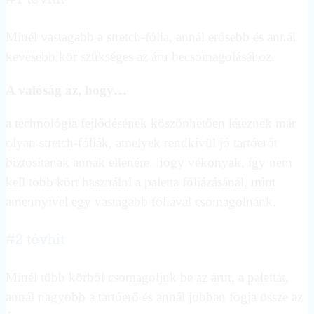
#1 tévhit
Minél vastagabb a stretch-fólia, annál erősebb és annál
kevesebb kör szükséges az áru becsomagolásához.
A valóság az, hogy…
a technológia fejlődésének köszönhetően léteznek már
olyan stretch-fóliák, amelyek rendkívül jó tartóerőt
biztosítanak annak ellenére, hogy vékonyak, így nem
kell több kört használni a paletta fóliázásánál, mint
amennyivel egy vastagabb fóliával csomagolnánk.
#2 tévhit
Minél több körből csomagoljuk be az árut, a palettát,
annál nagyobb a tartóerő és annál jobban fogja össze az