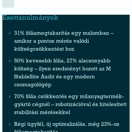
Esettanulmányok
31% fóliamegtakarítás egy malomban –
amikor a pontos mérés valódi
költségcsökkentést hoz
50% kevesebb fólia, 27% alacsonyabb
költség – ilyen eredményt hozott az M
StableSite Audit és egy modern
csomagológép
70% fólia csökkentés egy műanyagtermék-
gyártó cégnél – robotizációval és hitelesített
stabilitási mérésekkel
Régi ügyfél, új optimalizálás, még 23%-os