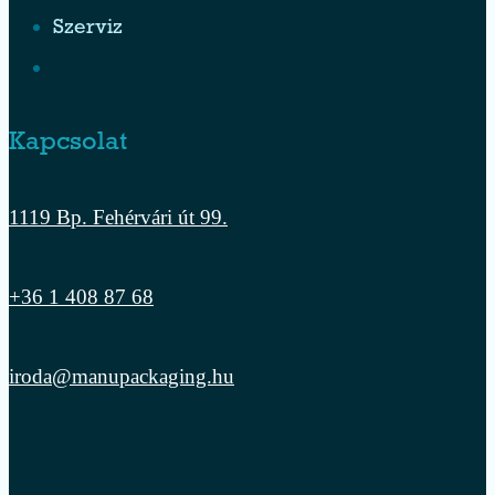
Szerviz
Kapcsolat
1119 Bp. Fehérvári út 99.
+36 1 408 87 68
iroda@manupackaging.hu