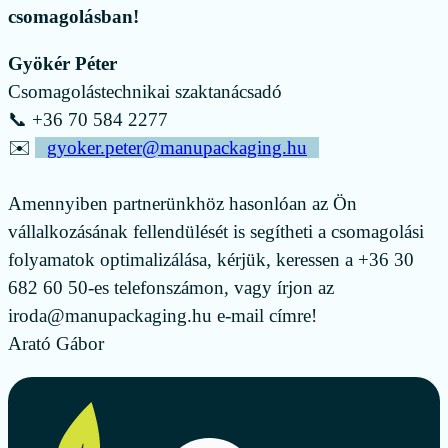
csomagolásban!
Gyökér Péter
Csomagolástechnikai szaktanácsadó
📞 +36 70 584 2277
✉️
gyoker.peter@manupackaging.hu
Amennyiben partnerünkhöz hasonlóan az Ön
vállalkozásának fellendülését is segítheti a csomagolási
folyamatok optimalizálása, kérjük, keressen a +36 30
682 60 50-es telefonszámon, vagy írjon az
iroda@manupackaging.hu e-mail címre!
Arató Gábor