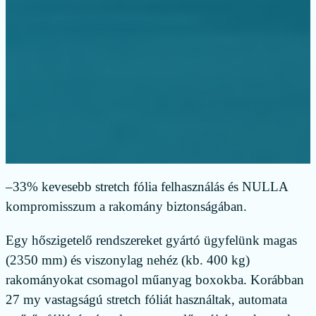
–33% kevesebb stretch fólia felhasználás és NULLA
kompromisszum a rakomány biztonságában.
Egy hőszigetelő rendszereket gyártó ügyfelünk magas
(2350 mm) és viszonylag nehéz (kb. 400 kg)
rakományokat csomagol műanyag boxokba. Korábban
27 my vastagságú stretch fóliát használtak, automata