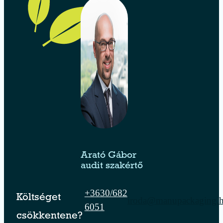
Arató Gábor
audit szakértő
+3630/682
Költséget
iroda@manupackaging.
6051
csökkentene?