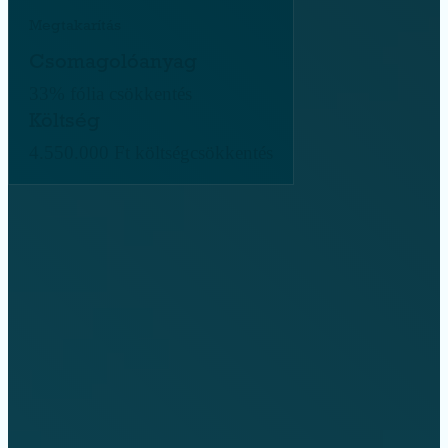
Megtakarítás
Csomagolóanyag
33% fólia csökkentés
Költség
4.550.000 Ft költségcsökkentés