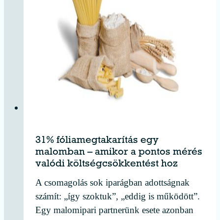
31% fóliamegtakarítás egy
malomban – amikor a pontos mérés
valódi költségcsökkentést hoz
A csomagolás sok iparágban adottságnak
számít: „így szoktuk”, „eddig is működött”.
Egy malomipari partnerünk esete azonban