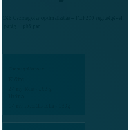
Cél: Csomagolás optimalizálás – FEF200 segítségével!
Iparág: Építőipar
Csomagolóanyag
Előtte
27 my fólia - 283 g
Utána
17 my speciális fólia - 183g