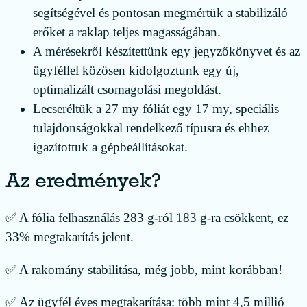
segítségével és pontosan megmértük a stabilizáló
erőket a raklap teljes magasságában.
A mérésekről készítettünk egy jegyzőkönyvet és az
ügyféllel közösen kidolgoztunk egy új,
optimalizált csomagolási megoldást.
Lecseréltük a 27 my fóliát egy 17 my, speciális
tulajdonságokkal rendelkező típusra és ehhez
igazítottuk a gépbeállításokat.
Az eredmények?
✅ A fólia felhasználás 283 g-ról 183 g-ra csökkent, ez
33% megtakarítás jelent.
✅ A rakomány stabilitása, még jobb, mint korábban!
✅ Az ügyfél éves megtakarítása: több mint 4,5 millió