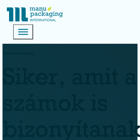
Esettanulmány
Siker, amit a
számok is
bizonyítana