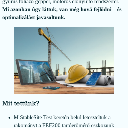
gyűrűs fóliázó géppel, motoros előnyújtó rendszerrel.
Mi azonban úgy láttuk, van még hová fejlődni – és
optimalizálást javasoltunk.
Mit tettünk?
M StableSite Test keretén belül leteszteltük a
rakományt a FEF200 tartóerőmérő eszközünk