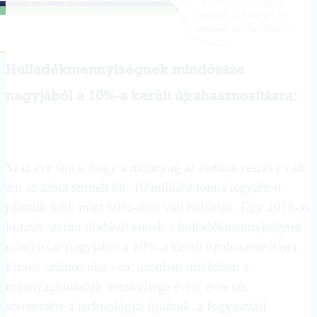
Hulladékmennyiségnek mindössze
nagyjából a 10%-a került újrahasznosításra:
Száz éve sincs, hogy a műanyag az életünk részévé vált,
ám az azóta termelt kb. 10 milliárd tonna legyártott
plasztik több mint 60%-ából vált hulladék. Egy 2018-as
kutatás szerint ráadásul ennek a hulladékmennyiségnek
mindössze nagyjából a 10%-a került újrahasznosításra.
Ennek számos oka van, azonban miközben a
műanyaghulladék mennyisége évről évre nő,
szerencsére a technológiai újítások, a fogyasztási