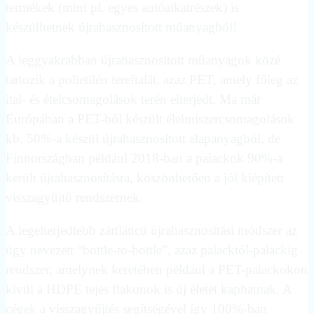
termékek (mint pl. egyes autóalkatrészek) is
készülhetnek újrahasznosított műanyagból!
A leggyakrabban újrahasznosított műanyagok közé
tartozik a polietilén tereftalát, azaz PET, amely főleg az
ital- és ételcsomagolások terén elterjedt. Ma már
Európában a PET-ből készült élelmiszercsomagolások
kb. 50%-a készül újrahasznosított alapanyagból, de
Finnországban például 2018-ban a palackok 90%-a
került újrahasznosításra, köszönhetően a jól kiépített
visszagyűjtő rendszernek.
A legelterjedtebb zártláncú újrahasznosítási módszer az
úgy nevezett “bottle-to-bottle”, azaz palacktól-palackig
rendszer, amelynek keretében például a PET-palackokon
kívül a HDPE tejes flakonok is új életet kaphatnak. A
cégek a visszagyűjtés segítségével így 100%-ban