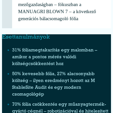
mezőgazdaságban – fókuszban a
MANUAGRI BLOWN 7 – a következő
generációs bálacsomagoló fólia
Esettanulmányok
31% fóliamegtakarítás egy malomban –
amikor a pontos mérés valódi
költségcsökkentést hoz
50% kevesebb fólia, 27% alacsonyabb
költség – ilyen eredményt hozott az M
StableSite Audit és egy modern
csomagológép
70% fólia csökkentés egy műanyagtermék-
gyártó cégnél – robotizációval és hitelesített