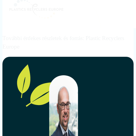
További érdekes részletek és forrás: Plastic Recyclers
Europe