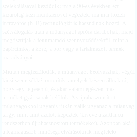
szelektálásával kezdődik: míg a 90-es években ezt
kizárólag kézi munkaerővel végezték, ma már közeli
infravörös (NIR) technológiát is használnak hozzá. A
szétválogatás után a műanyagot apróra darabolják, majd
megtisztítják a fennmaradó szennyeződésektől, mint a
papírcímke, a kosz, a por vagy a tartalmazott termék
maradványai.
Miután megtisztították, a műanyagot beolvasztják, végül
kicsi szemcsékké tömörítik, amelyek készen állnak rá,
hogy egy teljesen új és akár valami egészen más
terméket gyártsanak belőlük. Az újrahasznosított
műanyagokból ugyanis ritkán válik ugyanaz a műanyag
tárgy, mint amit azelőtt képeztek (kivéve a zártláncú
rendszerben újrahasznosított termékeket). Azonban akár
a legmagasabb minőségi elvárásoknak megfelelő