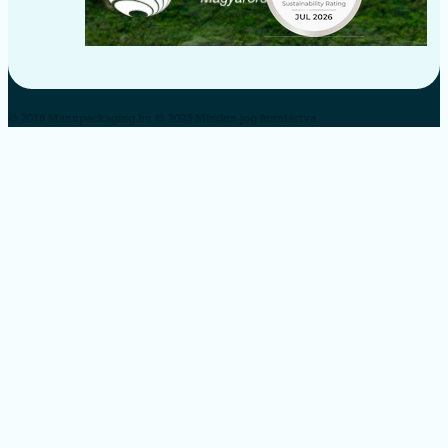
© 2018 Manupackaging.hu © 2023 Minden jog fenntartva