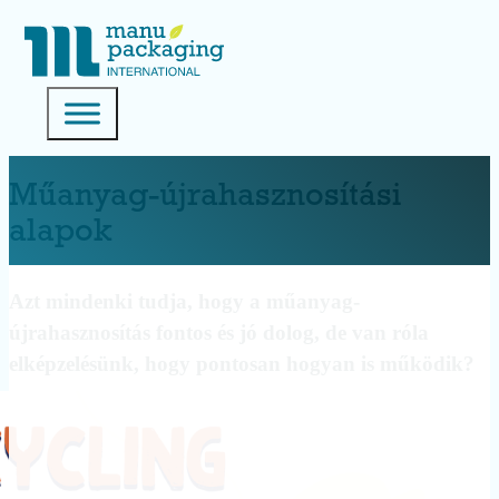
Műanyag-újrahasznosítási
alapok
Azt mindenki tudja, hogy a műanyag-
újrahasznosítás fontos és jó dolog, de van róla
elképzelésünk, hogy pontosan hogyan is működik?