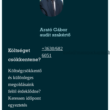
Arató Gábor
audit szakértő
+3630/682
Költséget
iroda@manupackaging.
6051
csökkentene?
Költségcsökkentő
és különleges
megoldásaink
felöl érdeklődne?
Keressen időpont
egyeztetés