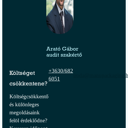
Arató Gábor
audit szakértő
+3630/682
Költséget
iroda@manupackaging.
6051
csökkentene?
Költségcsökkentő
és különleges
megoldásaink
felöl érdeklődne?