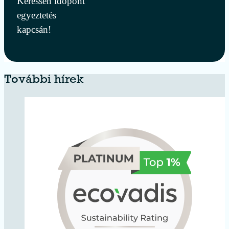
Keressen időpont
egyeztetés
kapcsán!
További hírek