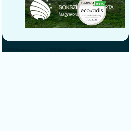
© 2018 Manupackaging.hu © 2023 Minden jog fenntartva