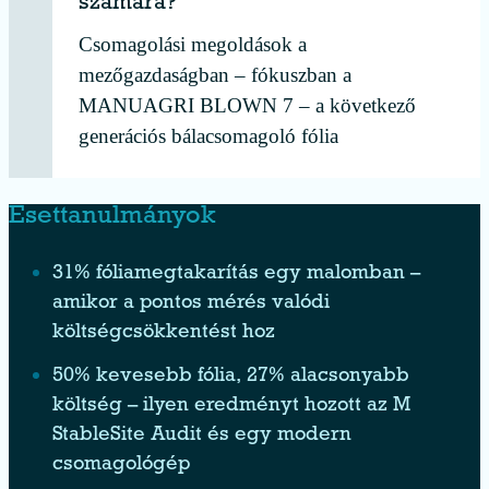
számára?
Csomagolási megoldások a
mezőgazdaságban – fókuszban a
MANUAGRI BLOWN 7 – a következő
generációs bálacsomagoló fólia
Esettanulmányok
31% fóliamegtakarítás egy malomban –
amikor a pontos mérés valódi
költségcsökkentést hoz
50% kevesebb fólia, 27% alacsonyabb
költség – ilyen eredményt hozott az M
StableSite Audit és egy modern
csomagológép