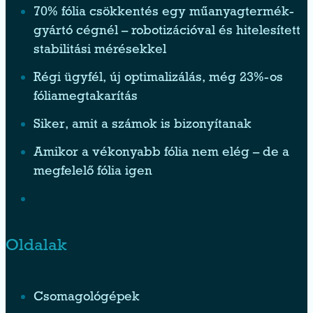
70% fólia csökkentés egy műanyagtermék-
gyártó cégnél – robotizációval és hitelesített
stabilitási mérésekkel
Régi ügyfél, új optimalizálás, még 23%-os
fóliamegtakarítás
Siker, amit a számok is bizonyítanak
Amikor a vékonyabb fólia nem elég – de a
megfelelő fólia igen
Oldalak
Csomagológépek