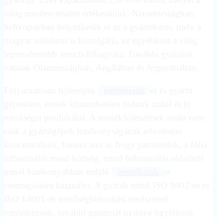
világ minden részére értékesítünk. Németországban,
Schkopauban helyezkedik el az a gyártóbázis, mely a
magyar vállalatot is kiszolgálja, ez egyébként a világ
legmodernebb stretch-fóliagyára. További gyáraink
vannak Olaszországban, Angliában és Argentínában.
Folyamatosan fejlesztjük
termékeink
et és gyártó
gépeinket, ennek köszönhetően tudunk stabil és jó
minőséget produkálni. A termékfejlesztések során nem
csak a gyártógépek hatékonyságának növelésére
koncentrálunk, hanem arra is, hogy partnereink, a fólia
felhasználói mind költség, mind felhasználás oldaláról
minél hatékonyabban tudják
termékeink
et
csomagolásra használni. A gyárak mind ISO 9002-es és
ISO 14001-es minőségbiztosítási rendszerrel
rendelkeznek, további garanciát nyújtva ügyfeleink