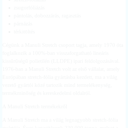
zsugorfóliázás
pántolás, dobozzárás, ragasztás
párnázás
térkitöltés
Cégünk a Manuli Stretch csoport tagja, amely 1970 óta
foglalkozik a 100%-ban visszaforgatható lineáris
kissűrűségű polietilén (LLDPE) ipari feldolgozásával.
1976-ban a Manuli Stretch volt az első vállalat, amely
Európában stretch-fólia gyártásba kezdett, ma a világ
vezető gyártói közé tartozik mind termelékenység,
termékminőség és kereskedelmi oldalról.
A Manuli Stretch termékekről
A Manuli Stretch ma a világ legnagyobb stretch-fólia
gyártója. Éves kapacitásunk 230.000 tonna, melyet a