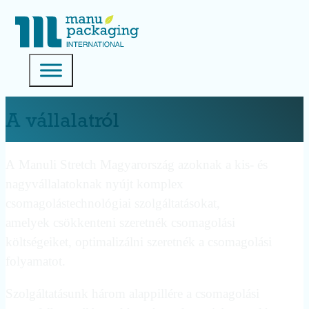
A vállalatról
A Manuli Stretch Magyarország azoknak a kis- és
nagyvállalatoknak nyújt komplex
csomagolástechnológiai szolgáltatásokat,
amelyek csökkenteni szeretnék csomagolási
költségeiket, optimalizálni szeretnék a csomagolási
folyamatot.
Szolgáltatásunk három alappillére a csomagolási