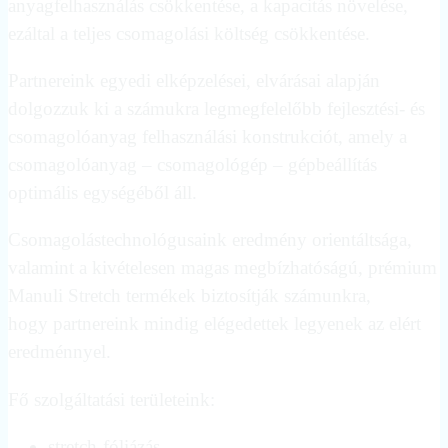
anyagfelhasználás csökkentése, a kapacitás növelése,
ezáltal a teljes csomagolási költség csökkentése.
Partnereink egyedi elképzelései, elvárásai alapján
dolgozzuk ki a számukra legmegfelelőbb fejlesztési- és
csomagolóanyag felhasználási konstrukciót, amely a
csomagolóanyag – csomagológép – gépbeállítás
optimális egységéből áll.
Csomagolástechnológusaink eredmény orientáltsága,
valamint a kivételesen magas megbízhatóságú, prémium
Manuli Stretch termékek biztosítják számunkra,
hogy partnereink mindig elégedettek legyenek az elért
eredménnyel.
Fő szolgáltatási területeink:
stretch-fóliázás