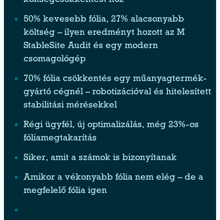
költségcsökkentést hoz
50% kevesebb fólia, 27% alacsonyabb
költség – ilyen eredményt hozott az M
StableSite Audit és egy modern
csomagológép
70% fólia csökkentés egy műanyagtermék-
gyártó cégnél – robotizációval és hitelesített
stabilitási mérésekkel
Régi ügyfél, új optimalizálás, még 23%-os
fóliamegtakarítás
Siker, amit a számok is bizonyítanak
Amikor a vékonyabb fólia nem elég – de a
megfelelő fólia igen