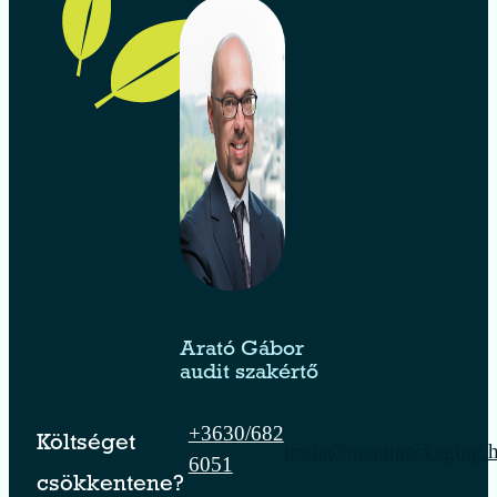
Arató Gábor
audit szakértő
+3630/682
Költséget
iroda@manupackaging.
6051
csökkentene?