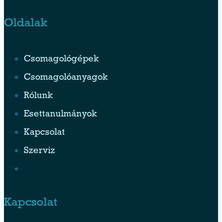
Oldalak
Csomagológépek
Csomagolóanyagok
Rólunk
Esettanulmányok
Kapcsolat
Szerviz
Kapcsolat