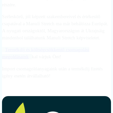
részére.
Széleskörű, jól képzett szakembereivel és értékesítő
csapatával a Manuli Stretch ma már behálózza Európát.
A nyugati országoktól, Magyarországon át Ukrajnáig
mindenhol találhatunk Manuli Stretch képviseletet.
Termékdíj és költségcsökkentő csomagolási
megoldásaink
kal várjuk Önt!
Import csomagolóanyagaink után a termékdíj fizetés
igény esetén átvállalható!