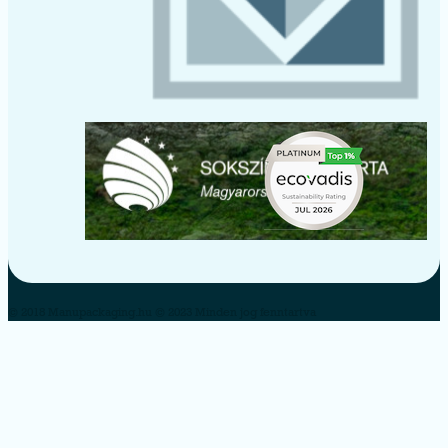
© 2018 Manupackaging.hu © 2023 Minden jog fenntartva