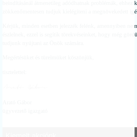
beindításánál átmenetileg adódhatnak problémák, ehhez
zökkenőmentesen tudjuk kielégíteni a megnövekedett ig
Kérjük, minden esetben jelezzék felénk, amennyiben nem el
észlelnek, ezzel is segítik törekvéseinket, hogy még görd
tudjunk nyújtani az Önök számára.
Megértésüket és türelmüket köszönjük,
tisztelettel:
Arató Gábor
ügyvezető igazgató
Kiemelt akciónk