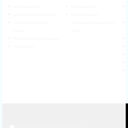
színes, nyomtatható
színes, nyomtatható
igény szerint méretre gyárthatók
rögzítésük automata
hüvellyel vagy csattal való
pántológéppel, dörzshegesztéssel
rögzítés
történik
PET-hez képest kevésbé rugalmas
olcsó megoldás