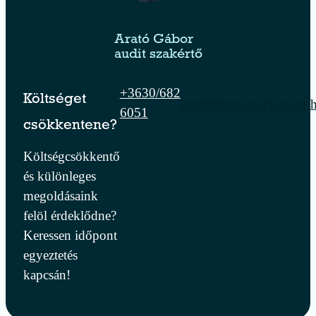
Arató Gábor
audit szakértő
+3630/682
Költséget
iroda@manupackaging.
6051
csökkentene?
Költségcsökkentő
és különleges
megoldásaink
felöl érdeklődne?
Keressen időpont
egyeztetés
kapcsán!