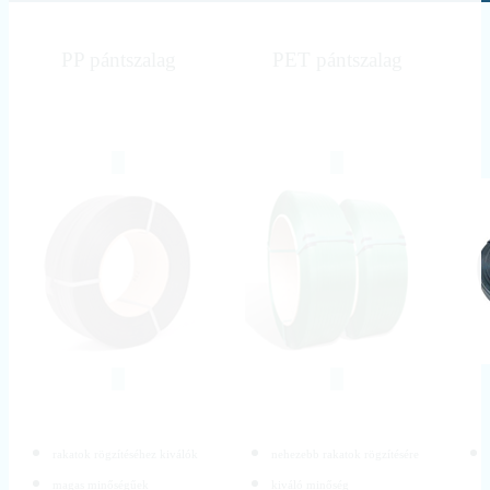
PP pántszalag
PET pántszalag
rakatok rögzítéséhez kiválók
nehezebb rakatok rögzítésére
magas minőségűek
kiváló minőség