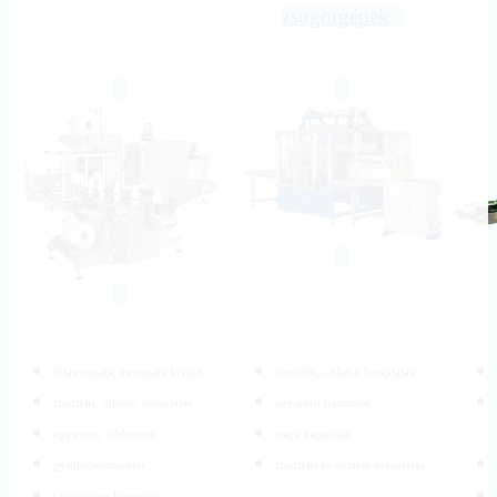
zsugorgépek
félautomata, automata kivitel
frontális, oldalsó betáplálás
frontális, oldalsó betáplálás
egyszerű használat
egysoros, többsoros
nagy kapacitás
gyűjtőcsomagolás
frontális és oldalsó betáplálás
kis és nagy kapacitás