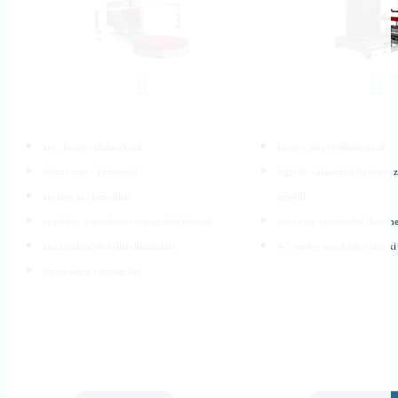
kis-, középvállalatoknak
közép-, nagyvállalatoknak
elektromos / gázüzemű
legjobb választás hőigényes 
kiváltja az élőmunkát
gépből
egységes, egyenletes csomagolást biztosít
conveyor rendszerbe illeszth
kiszámíthatóbb fóliafelhasználás
4-5 ember munkáját váltja ki
biztonságos csomagolás