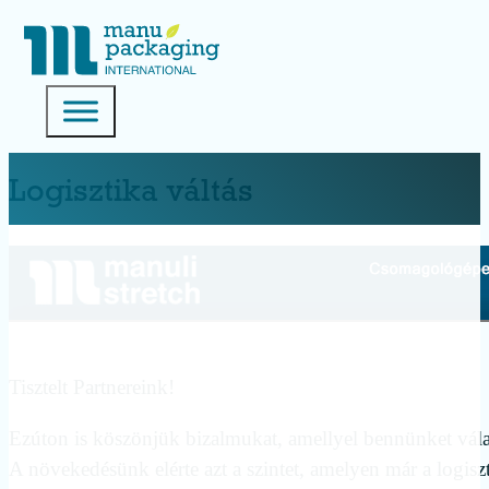
Logisztika váltás
Tisztelt Partnereink!
Ezúton is köszönjük bizalmukat, amellyel bennünket válas
A növekedésünk elérte azt a szintet, amelyen már a logisz