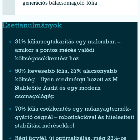
generációs bálacsomagoló fólia
Esettanulmányok
31% fóliamegtakarítás egy malomban –
amikor a pontos mérés valódi
költségcsökkentést hoz
50% kevesebb fólia, 27% alacsonyabb
költség – ilyen eredményt hozott az M
StableSite Audit és egy modern
csomagológép
70% fólia csökkentés egy műanyagtermék-
gyártó cégnél – robotizációval és hitelesített
stabilitási mérésekkel
Régi ügyfél, új optimalizálás, még 23%-os