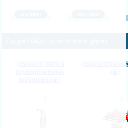
Zsugorfóliázó, stretch-hood gépek
Messersi T100/T110
Messersi SH51 zsu
forgótányéros thermo-
gép
zsugorfóliázó gép