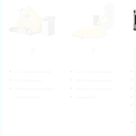
kis- és középvállalatoknak
kis- és középvállalatoknak
mobil, áthelyezhető
helyhez kötött csomagolás
sérülékeny, könnyen széteső
univerzális csomag méret
rakatokhoz kiváló
legnépszerűbb