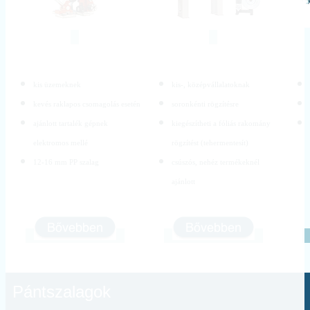
kis üzemeknek
kis-, középvállalatoknak
kevés raklapos csomagolás esetén
soronkénti rögzítésre
ajánlott tartalék gépnek
kiegészítheti a fóliás rakomány
elektromos mellé
rögzítést (tehermentesít)
12-16 mm PP szalag
csúszós, nehéz termékeknél
ajánlott
Pántszalagok