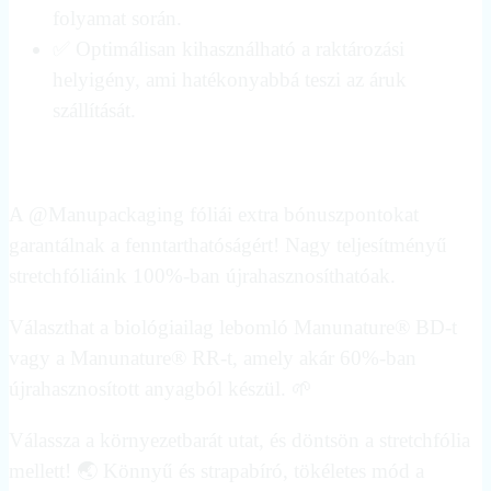
folyamat során.
✅ Optimálisan kihasználható a raktározási
helyigény, ami hatékonyabbá teszi az áruk
szállítását.
A @Manupackaging fóliái extra bónuszpontokat
garantálnak a fenntarthatóságért! Nagy teljesítményű
stretchfóliáink 100%-ban újrahasznosíthatóak.
Választhat a biológiailag lebomló Manunature® BD-t
vagy a Manunature® RR-t, amely akár 60%-ban
újrahasznosított anyagból készül. 🌱
Válassza a környezetbarát utat, és döntsön a stretchfólia
mellett! 🌏 Könnyű és strapabíró, tökéletes mód a