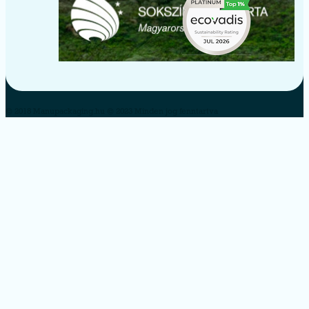
© 2018 Manupackaging.hu © 2023 Minden jog fenntartva