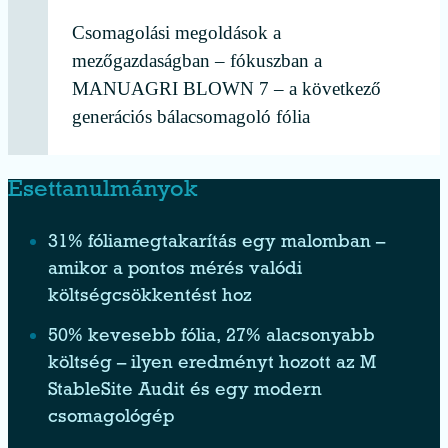
Csomagolási megoldások a
mezőgazdaságban – fókuszban a
MANUAGRI BLOWN 7 – a következő
generációs bálacsomagoló fólia
Esettanulmányok
31% fóliamegtakarítás egy malomban –
amikor a pontos mérés valódi
költségcsökkentést hoz
50% kevesebb fólia, 27% alacsonyabb
költség – ilyen eredményt hozott az M
StableSite Audit és egy modern
csomagológép