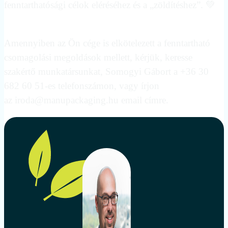
fenntarthatósági célok eléréséhez és a „zöldítéshez”. 💚
Amennyiben az Ön cége is elkötelezett a fenntartható
csomagolási megoldások mellett, kérjük, keresse
szakértő munkatársunkat, Somogyi Gábort a +36 30
682 60 51-es telefonszámon, vagy írjon
az iroda@manupackaging.hu email címre.