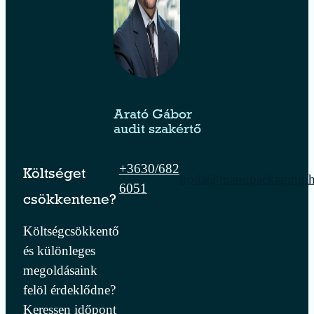
Arató Gábor
audit szakértő
+3630/682
Költséget
iroda@manupackaging.
6051
csökkentene?
Költségcsökkentő
és különleges
megoldásaink
felöl érdeklődne?
Keressen időpont