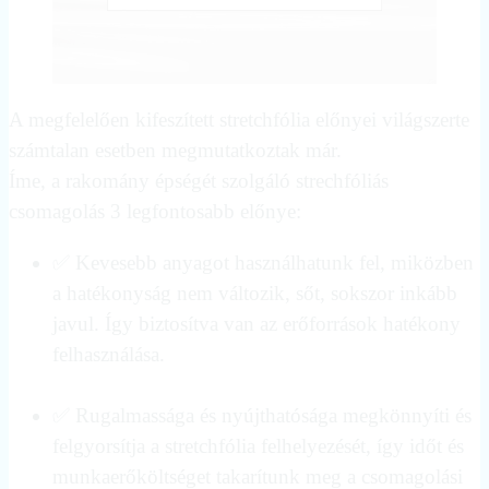
A megfelelően kifeszített stretchfólia előnyei világszerte
számtalan esetben megmutatkoztak már.
Íme, a rakomány épségét szolgáló strechfóliás
csomagolás 3 legfontosabb előnye:
✅ Kevesebb anyagot használhatunk fel, miközben
a hatékonyság nem változik, sőt, sokszor inkább
javul. Így biztosítva van az erőforrások hatékony
felhasználása.
✅ Rugalmassága és nyújthatósága megkönnyíti és
felgyorsítja a stretchfólia felhelyezését, így időt és
munkaerőköltséget takarítunk meg a csomagolási