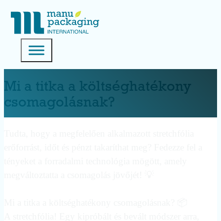
Mi a titka a költséghatékony
csomagolásnak?
Tudta, hogy a megfelelően alkalmazott stretchfólia
erőforrást, időt és pénzt takaríthat meg? Fedezze fel a
tényeket a forradalmi technológia mögött, amely
megváltoztatta a csomagolás jövőjét! 💡
Mi a titka a költséghatékony csomagolásnak? 📦
A stretchfólia! Egy kipróbált és bevált módszer arra,