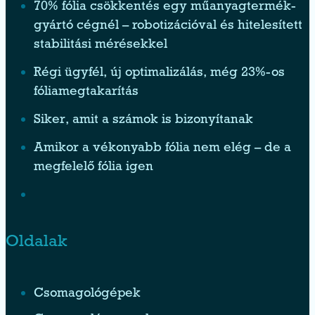
70% fólia csökkentés egy műanyagtermék-
gyártó cégnél – robotizációval és hitelesített
stabilitási mérésekkel
Régi ügyfél, új optimalizálás, még 23%-os
fóliamegtakarítás
Siker, amit a számok is bizonyítanak
Amikor a vékonyabb fólia nem elég – de a
megfelelő fólia igen
Oldalak
Csomagológépek