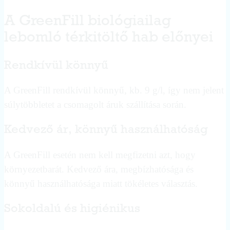
A GreenFill biológiailag
lebomló térkitöltő hab előnyei
Rendkívül könnyű
A GreenFill rendkívül könnyű, kb. 9 g/l, így nem jelent
súlytöbbletet a csomagolt áruk szállítása során.
Kedvező ár, könnyű használhatóság
A GreenFill esetén nem kell megfizetni azt, hogy
környezetbarát. Kedvező ára, megbízhatósága és
könnyű használhatósága miatt tökéletes választás.
Sokoldalú és higiénikus