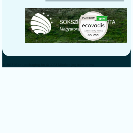
© 2018 Manupackaging.hu © 2023 Minden jog fenntartva