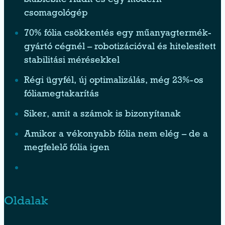
StableSite Audit és egy modern
csomagológép
70% fólia csökkentés egy műanyagtermék-
gyártó cégnél – robotizációval és hitelesített
stabilitási mérésekkel
Régi ügyfél, új optimalizálás, még 23%-os
fóliamegtakarítás
Siker, amit a számok is bizonyítanak
Amikor a vékonyabb fólia nem elég – de a
megfelelő fólia igen
Oldalak