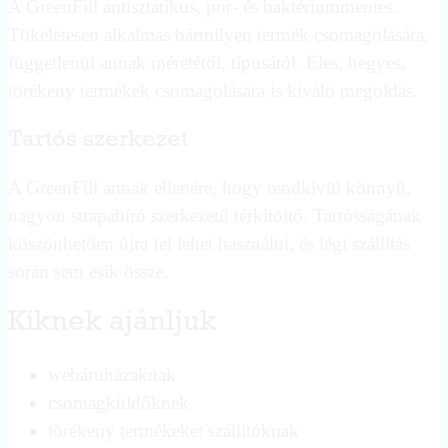
A GreenFill antisztatikus, por- és baktériummentes.
Tökéletesen alkalmas bármilyen termék csomagolására,
függetlenül annak méretétől, típusától. Éles, hegyes,
törékeny termékek csomagolására is kiváló megoldás.
Tartós szerkezet
A GreenFill annak ellenére, hogy rendkívül könnyű,
nagyon strapabíró szerkezetű térkitöltő. Tartósságának
köszönhetően újra fel lehet használni, és légi szállítás
során sem esik össze.
Kiknek ajánljuk
webáruházaknak
csomagküldőknek
törékeny termékeket szállítóknak