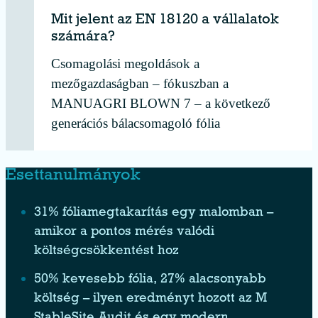
Mit jelent az EN 18120 a vállalatok
számára?
Csomagolási megoldások a
mezőgazdaságban – fókuszban a
MANUAGRI BLOWN 7 – a következő
generációs bálacsomagoló fólia
Esettanulmányok
31% fóliamegtakarítás egy malomban –
amikor a pontos mérés valódi
költségcsökkentést hoz
50% kevesebb fólia, 27% alacsonyabb
költség – ilyen eredményt hozott az M