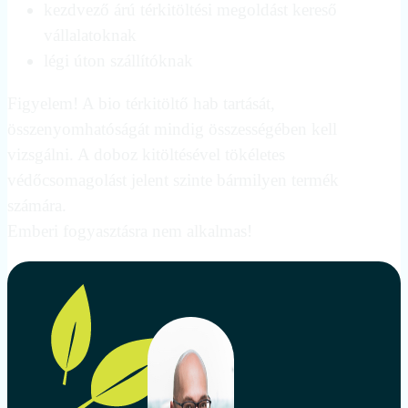
kezdvező árú térkitöltési megoldást kereső
vállalatoknak
légi úton szállítóknak
Figyelem! A bio térkitöltő hab tartását,
összenyomhatóságát mindig összességében kell
vizsgálni. A doboz kitöltésével tökéletes
védőcsomagolást jelent szinte bármilyen termék
számára.
Emberi fogyasztásra nem alkalmas!