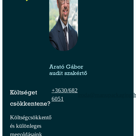
Arató Gábor
audit szakértő
+3630/682
Költséget
iroda@manupackaging.
6051
csökkentene?
Költségcsökkentő
és különleges
megoldásaink