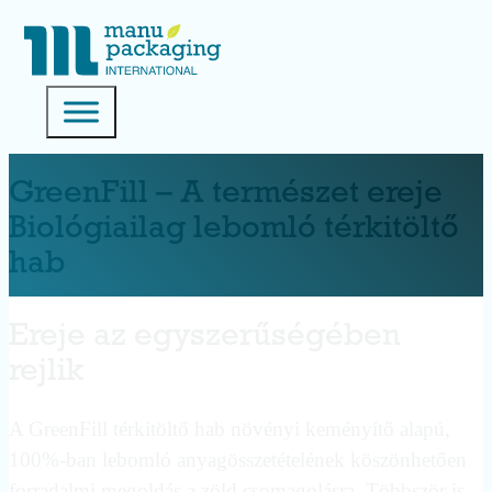
GreenFill – A természet ereje
Biológiailag lebomló térkitöltő
hab
Ereje az egyszerűségében
rejlik
A GreenFill térkitöltő hab növényi keményítő alapú,
100%-ban lebomló anyagösszetételének köszönhetően
forradalmi megoldás a zöld csomagolásra. Többször is