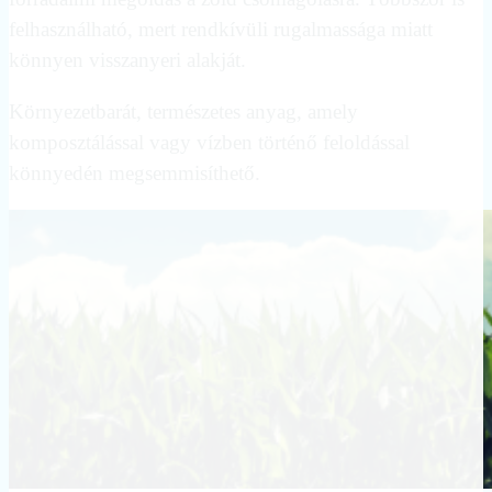
felhasználható, mert rendkívüli rugalmassága miatt
könnyen visszanyeri alakját.
Környezetbarát, természetes anyag, amely
komposztálással vagy vízben történő feloldással
könnyedén megsemmisíthető.