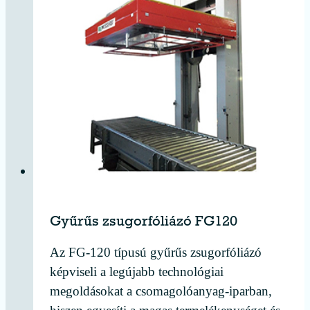
Gyűrűs zsugorfóliázó FG120
Az FG-120 típusú gyűrűs zsugorfóliázó
képviseli a legújabb technológiai
megoldásokat a csomagolóanyag-iparban,