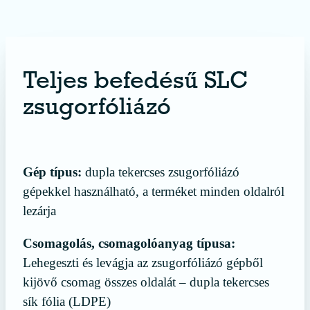
Teljes befedésű SLC
zsugorfóliázó
érdekel a termék
Gép típus:
dupla tekercses zsugorfóliázó
gépekkel használható, a terméket minden oldalról
lezárja
Csomagolás, csomagolóanyag típusa:
Lehegeszti és levágja az zsugorfóliázó gépből
kijövő csomag összes oldalát – dupla tekercses
sík fólia (LDPE)