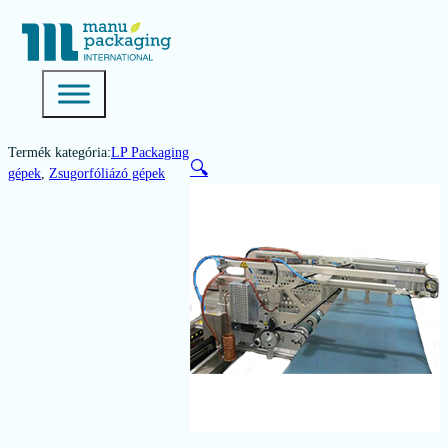
Termék kategória:
LP Packaging
🔍
gépek
,
Zsugorfóliázó gépek