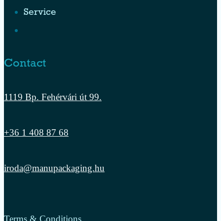
Service
Contact
1119 Bp. Fehérvári út 99.
+36 1 408 87 68
iroda@manupackaging.hu
Terms & Conditions