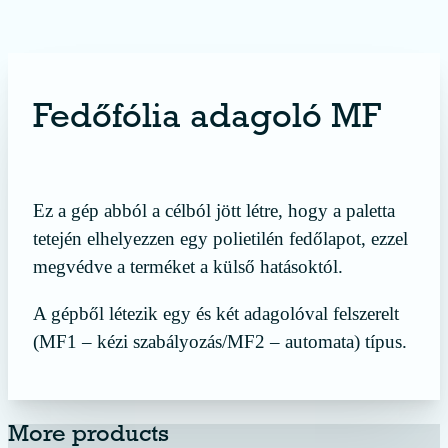
Fedőfólia adagoló MF
érdekel a termék
Ez a gép abból a célból jött létre, hogy a paletta
tetején elhelyezzen egy polietilén fedőlapot, ezzel
megvédve a terméket a külső hatásoktól.
A gépből létezik egy és két adagolóval felszerelt
(MF1 – kézi szabályozás/MF2 – automata) típus.
More products