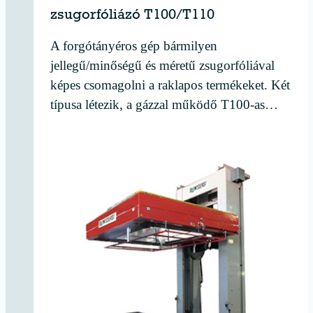
zsugorfóliázó T100/T110
A forgótányéros gép bármilyen
jellegű/minőségű és méretű zsugorfóliával
képes csomagolni a raklapos termékeket. Két
típusa létezik, a gázzal működő T100-as…