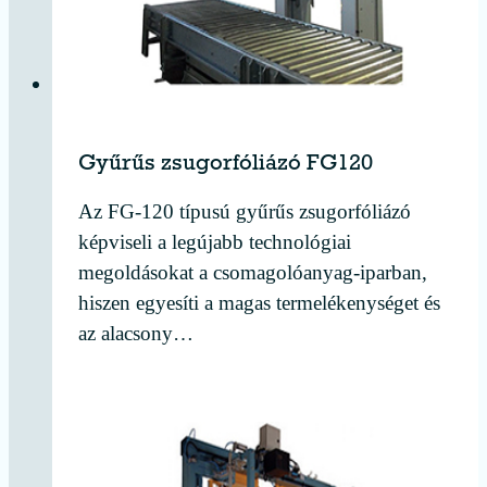
Gyűrűs zsugorfóliázó FG120
Az FG-120 típusú gyűrűs zsugorfóliázó
képviseli a legújabb technológiai
megoldásokat a csomagolóanyag-iparban,
hiszen egyesíti a magas termelékenységet és
az alacsony…