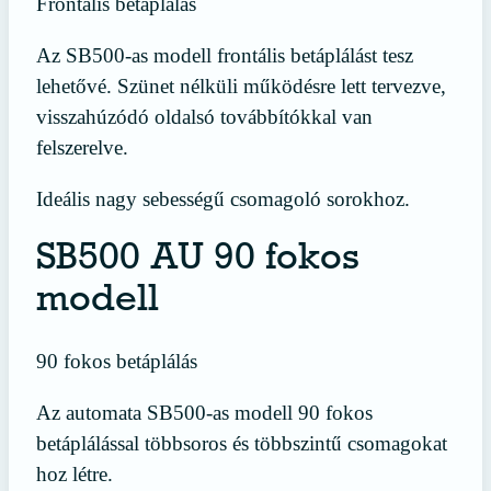
Frontális betáplálás
Az SB500-as modell frontális betáplálást tesz
lehetővé. Szünet nélküli működésre lett tervezve,
visszahúzódó oldalsó továbbítókkal van
felszerelve.
Ideális nagy sebességű csomagoló sorokhoz.
SB500 AU 90 fokos
modell
90 fokos betáplálás
Az automata SB500-as modell 90 fokos
betáplálással többsoros és többszintű csomagokat
hoz létre.