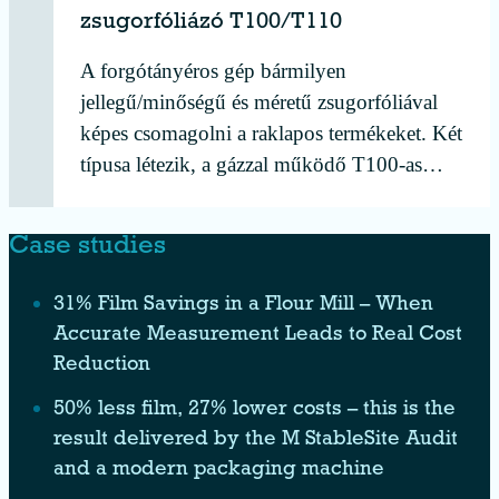
zsugorfóliázó T100/T110
A forgótányéros gép bármilyen
jellegű/minőségű és méretű zsugorfóliával
képes csomagolni a raklapos termékeket. Két
típusa létezik, a gázzal működő T100-as…
Case studies
31% Film Savings in a Flour Mill – When
Accurate Measurement Leads to Real Cost
Reduction
50% less film, 27% lower costs – this is the
result delivered by the M StableSite Audit
and a modern packaging machine