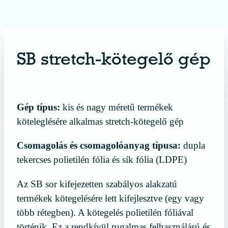
SB stretch-kötegelő gép
érdekel a termék
Gép típus:
kis és nagy méretű termékek
köteleglésére alkalmas stretch-kötegelő gép
Csomagolás és csomagolóanyag típusa:
dupla
tekercses polietilén fólia és sík fólia (LDPE)
Az SB sor kifejezetten szabályos alakzatú
termékek kötegelésére lett kifejlesztve (egy vagy
több rétegben). A kötegelés polietilén fóliával
történik. Ez a rendkívül rugalmas felhasználású és