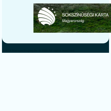
© 2018 Manupackaging.hu © 2023 All rights reserved