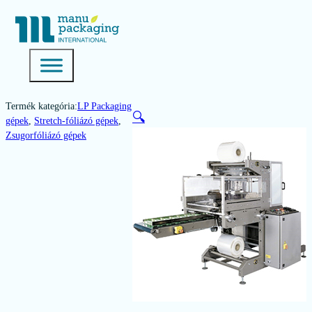
Termék kategória:
LP Packaging
🔍
gépek
,
Stretch-fóliázó gépek
,
Zsugorfóliázó gépek