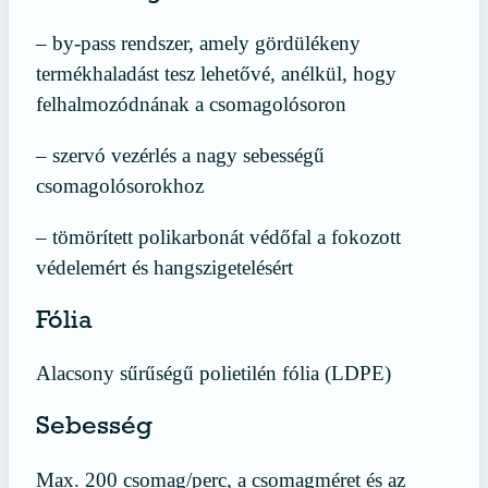
– by-pass rendszer, amely gördülékeny
termékhaladást tesz lehetővé, anélkül, hogy
felhalmozódnának a csomagolósoron
– szervó vezérlés a nagy sebességű
csomagolósorokhoz
– tömörített polikarbonát védőfal a fokozott
védelemért és hangszigetelésért
Fólia
Alacsony sűrűségű polietilén fólia (LDPE)
Sebesség
Max. 200 csomag/perc, a csomagméret és az