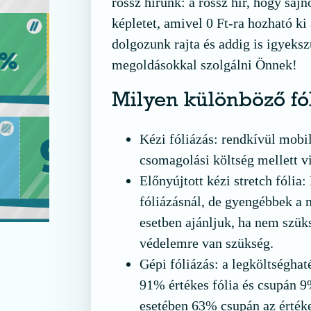
rossz hírünk: a rossz hír, hogy saj
képletet, amivel 0 Ft-ra hozható ki
dolgozunk rajta és addig is igyeks
megoldásokkal szolgálni Önnek!
Milyen különböző fó
Kézi fóliázás: rendkívül mobi
csomagolási költség mellett v
Előnyújtott kézi stretch fóli
fóliázásnál, de gyengébbek a 
esetben ajánljuk, ha nem szüks
védelemre van szükség.
Gépi fóliázás: a legköltségh
91% értékes fólia és csupán 
esetében 63% csupán az érték