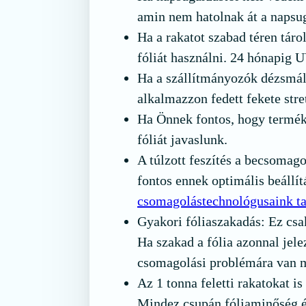
amin nem hatolnak át a napsu
Ha a rakatot szabad téren tárol
fóliát használni. 24 hónapig U
Ha a szállítmányozók dézsmálá
alkalmazzon fedett fekete stret
Ha Önnek fontos, hogy termék
fóliát javaslunk.
A túlzott feszítés a becsomag
fontos ennek optimális beállítá
csomagolástechnológusaink ta
Gyakori fóliaszakadás: Ez csa
Ha szakad a fólia azonnal je
csomagolási problémára van 
Az 1 tonna feletti rakatokat is
Mindez csupán fóliaminőség é