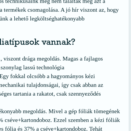
nos technikusaink még nem találták meg azt a
 a termékek csomagolása. A jó hír viszont az, hogy
zünk a lehető legköltséghatékonyabb
liatípusok vannak?
l, viszont drága megoldás. Magas a fajlagos
iszonylag lassú technológia
a: Egy fokkal olcsóbb a hagyományos kézi
mechanikai tulajdonságai, így csak abban az
éges tartania a rakatot, csak szennyeződés
atékonyabb megoldás. Mivel a gép fóliák tömegének
9% cséve+kartondoboz. Ezzel szemben a kézi fóliák
es fólia és 37% a cséve+kartondoboz. Tehát