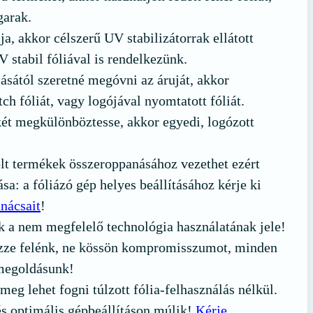
garak.
ja, akkor célszerű UV stabilizátorrak ellátott
V stabil fóliával is rendelkezünk.
sától szeretné megóvni az áruját, akkor
ch fóliát, vagy logójával nyomtatott fóliát.
ét megkülönböztesse, akkor egyedi, logózott
olt termékek összeroppanásához vezethet ezért
sa: a fóliázó gép helyes beállításához kérje ki
nácsait
!
k a nem megfelelő technológia használatának jele!
lezze felénk, ne kössön kompromisszumot, minden
megoldásunk!
 meg lehet fogni túlzott fólia-felhasználás nélkül.
s optimális gépbeállításon múlik!
Kérje