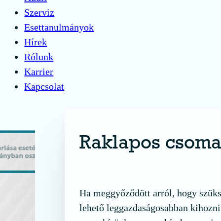
Szerviz
Esettanulmányok
Hírek
Rólunk
Karrier
Kapcsolat
Raklapos csoma
érdekel a termék
Ha meggyőződött arról, hogy szüksé
lehető leggazdaságosabban kihozni 