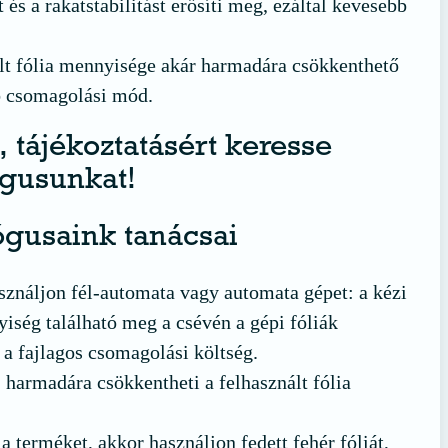
t és a rakatstabilitást erősíti meg, ezáltal kevesebb
lt fólia mennyisége akár harmadára csökkenthető
b csomagolási mód.
, tájékoztatásért keresse
gusunkat!
gusaink tanácsai
ználjon fél-automata vagy automata gépet: a kézi
iség található meg a csévén a gépi fóliák
 a fajlagos csomagolási költség.
 harmadára csökkentheti a felhasznált fólia
a terméket, akkor használjon fedett fehér fóliát,