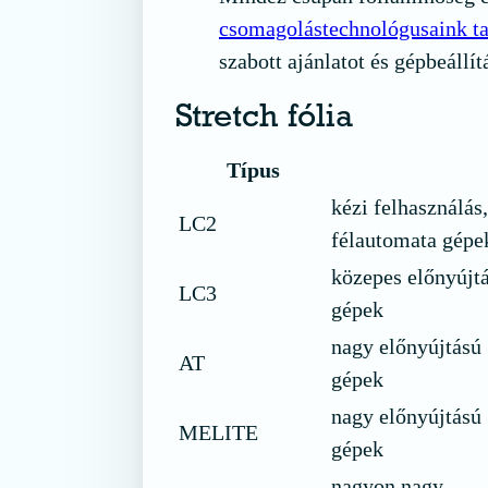
csomagolástechnológusaink ta
szabott ajánlatot és gépbeállít
Stretch fólia
Típus
kézi felhasználás,
LC2
félautomata gépe
közepes előnyújt
LC3
gépek
nagy előnyújtású
AT
gépek
nagy előnyújtású
MELITE
gépek
nagyon nagy