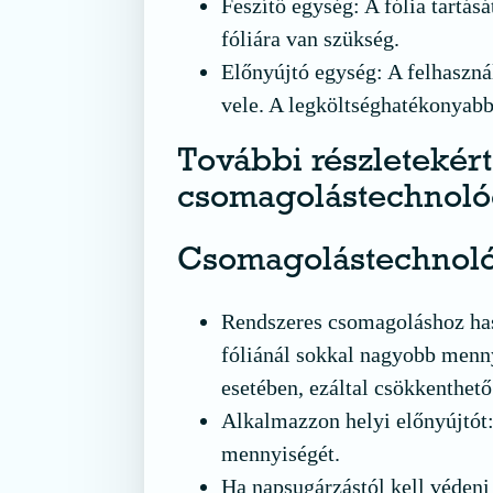
Feszítő egység: A fólia tartásá
fóliára van szükség.
Előnyújtó egység: A felhaszná
vele. A legköltséghatékonyab
További részletekért
csomagolástechnoló
Csomagolástechnoló
Rendszeres csomagoláshoz has
fóliánál sokkal nagyobb menny
esetében, ezáltal csökkenthető
Alkalmazzon helyi előnyújtót:
mennyiségét.
Ha napsugárzástól kell védeni 