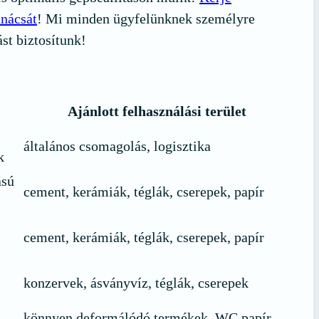
nácsát
! Mi minden ügyfelünknek személyre
ást biztosítunk!
Ajánlott felhasználási terület
általános csomagolás, logisztika
k
ású
cement, kerámiák, téglák, cserepek, papír
cement, kerámiák, téglák, cserepek, papír
konzervek, ásványvíz, téglák, cserepek
könnyen deformálódó termékek, WC papír,