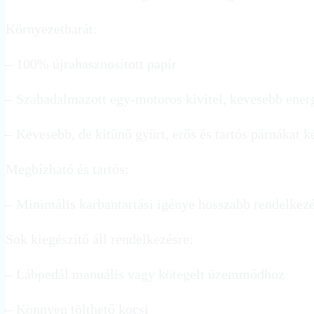
Környezetbarát:
– 100% újrahasznosított papír
– Szabadalmazott egy-motoros kivitel, kevesebb ener
– Kevesebb, de kitűnő gyűrt, erős és tartós párnákat
Megbízható és tartós:
– Minimális karbantartási igénye hosszabb rendelkezés
Sok kiegészítő áll rendelkezésre:
– Lábpedál manuális vagy kötegelt üzemmódhoz
– Könnyen tölthető kocsi