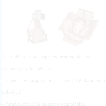
A legjobb választás papír védőcsomagoláshoz
A piacon páratlan sebesség:
– Egyedi hosszúságú papír párna akár 150 darab perc
Sokoldalú:
– Párnázó, zároló és megtartó technológiák