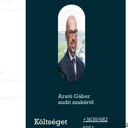
at. Az
 csapatunk,
ag
badalmazott
sségteljes
Arató Gábor
audit szakértő
+3630/682
Költséget
iroda@m
6051