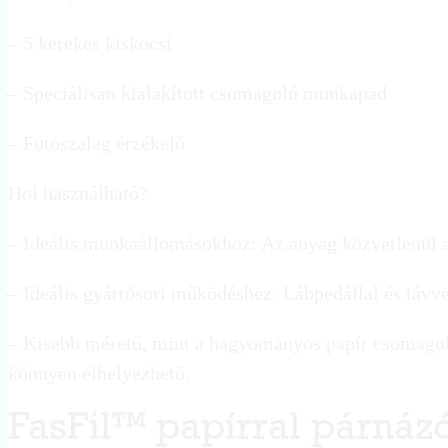
– 5 kerekes kiskocsi
– Speciálisan kialakított csomagoló munkapad
– Futószalag érzékelő
Hol használható?
– Ideális munkaállomásokhoz: Az anyag közvetlenül a
– Ideális gyártósori működéshez: Lábpedállal és távvez
– Kisebb méretű, mint a hagyományos papír csomagol
könnyen elhelyezhető.
FasFil™ papírral párnáz