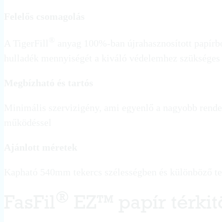
Felelős csomagolás
®
A TigerFill
anyag 100%-ban újrahasznosított papírból
hulladék mennyiségét a kiváló védelemhez szüksége
Megbízható és tartós
Minimális szervizigény, ami egyenlő a nagyobb rende
működéssel
Ajánlott méretek
Kapható 540mm tekercs szélességben és különböző te
®
FasFil
EZ™ papír térkit