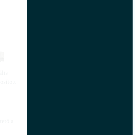
ális
osított
tető a