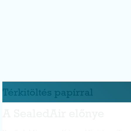
Térkitöltés papírral
A SealedAir előnye