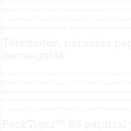
Ha a Sealed Air csomagolási megoldásait használja, a
egész világra kiterjedő csomagolástervezési- és fejles
és innovatív Világminőségű Gyártási alapelveink mind
jövedelmezőségét növeljük, és csomagolási partnerév
Térkitöltés, párnázás pap
csomagolás
A papírral párnázó rendszerek a gyártási folyamat m
használatával kezdődik, ami 100%-ban a fogyasztók ált
egymotoros kialakítás révén a rendszer energia fogya
végfelhasználó is könnyedén újrahasznosíthatja a cso
csomagolási eljárások biztosítása iránti elkötelezettsé
PackTiger™ RS papírral 