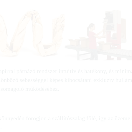
írral párnázó rendszer intuitív és hatékony, és minim
ülönböző sebességgel képes kibocsátani exkluzív hullám
n csomagoló működéséhez.
könnyedén forogjon a szállítószalag fölé, így az üzemel
.