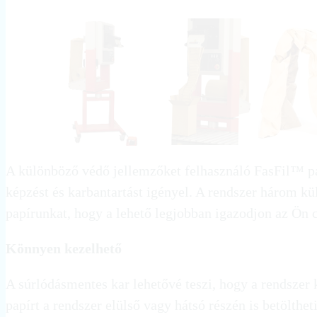
A különböző védő jellemzőket felhasználó FasFil™ pap
képzést és karbantartást igényel. A rendszer három k
papírunkat, hogy a lehető legjobban igazodjon az Ö
Könnyen kezelhető
A súrlódásmentes kar lehetővé teszi, hogy a rendszer 
papírt a rendszer elülső vagy hátsó részén is betöltheti