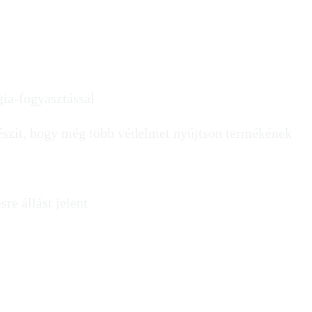
gia-fogyasztással
 készít, hogy még több védelmet nyújtson termékének
re állást jelent