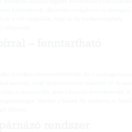
z iparágban elérhető legjobb erőforrásokra támaszkodh
ztési központjaink, díjnyertes szolgáltató- és támogató
 azt a célt szolgálják, hogy az ön tevékenységének
é válhassunk.
írral – fenntartható
inden fázisában környezetkímélőek. Ez a csomagolóany
al használt, majd újrahasznosított papírból áll. A sza
sztása is alacsonyabb, mint a hasonló berendezéseké. A
magolóanyagot. Mindez a Sealed Air hatékony és felelő
gét tükrözi.
párnázó rendszer