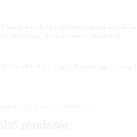
 készül, és a telített, gyűrt forma minimálisra csökken
s csomagolóanyag mennyiségének csökkentésével.
lkezésre állással és a még inkább nyereséges csomagol
kercshosszúságban valamint súlyra is
öltő rendszer