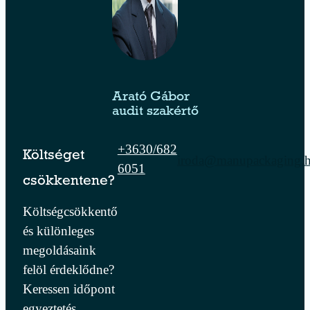
Arató Gábor
audit szakértő
+3630/682
Költséget
iroda@manupackaging.
6051
csökkentene?
Költségcsökkentő
és különleges
megoldásaink
felöl érdeklődne?
Keressen időpont
egyeztetés