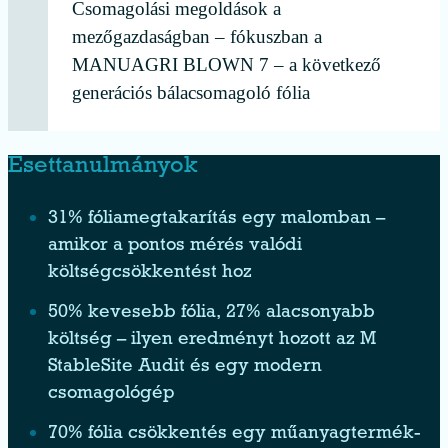
Csomagolási megoldások a
mezőgazdaságban – fókuszban a
MANUAGRI BLOWN 7 – a következő
generációs bálacsomagoló fólia
Esettanulmányok
31% fóliamegtakarítás egy malomban –
amikor a pontos mérés valódi
költségcsökkentést hoz
50% kevesebb fólia, 27% alacsonyabb
költség – ilyen eredményt hozott az M
StableSite Audit és egy modern
csomagológép
70% fólia csökkentés egy műanyagtermék-