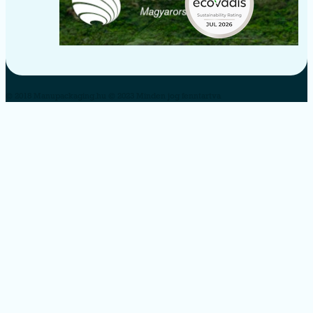
© 2018 Manupackaging.hu © 2023 Minden jog fenntartva