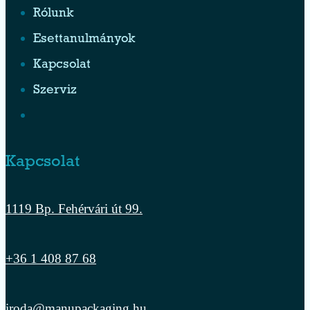
Rólunk
Esettanulmányok
Kapcsolat
Szerviz
Kapcsolat
1119 Bp. Fehérvári út 99.
+36 1 408 87 68
iroda@manupackaging.hu