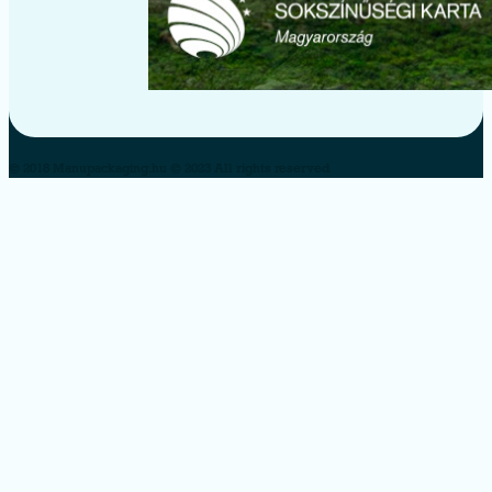
© 2018 Manupackaging.hu © 2023 All rights reserved